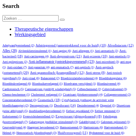
Search
Zoeken
Zoeken
naar:
Therapeutische eigenschappen
Werkingsgebied
Adstringerend (samentrekkend voor de huid)
(10)
Afrodisiacum
(12)
Ader(wand)versterkend
(2)
Alles
(28)
Anti-
Alvleesklierstimulerend
(1)
Anti-ageing
(6)
Anti-allergeen
(1)
Anti-astmatisch
(2)
bacterieel
(18)
Anti-depressivum
(21)
Anti-eczeem
(10)
Anti-carcinogeen
(4)
Anti-emetisch
(1)
Anti-inflammatoir (ontstekingsremmend)
(23)
Anti-epilepticum
(2)
Anti-microbieel
(3)
anti-mug
Anti-septisch
(1)
Anti-oxidant
(7)
Anti-parasitair
(4)
anti-reumatisch
(7)
anti-septisch
(1)
(ontsmettend)
(20)
Anti-spasmodisch (krampstillend)
(12)
Anti-stress
(8)
Anti-toxisch
(ontgiftend)
(5)
Anti-viraal
(6)
Balancerend
(2)
Bloedcirculatiebevorderend
(4)
Bloeddrukregulator
(6)
Bloeddrukverlagend
(6)
Bloedsuikerverlagend
(1)
Bloedvaten verwijdend
(1)
Bloedzuiverend
(4)
Cardiotonisch
(5)
Carminativum (verdrijft winderigheid)
(5)
Celbeschermend
(2)
Celrevitaliserend
(3)
Chemo-beschermer
(1)
Cholesterol verlagend
(1)
Cicatrisant (littekenvormend)
(4)
Collageenvormend
(2)
Cosmetisch
(18)
Concentratiebevorderend
(3)
Cytofylactisch (verhoogt de activiteit witte
Deodorant
(14)
bloedlichaampjes)
(2)
Decongestivum
(1)
Desinfecterend
(4)
Digestief
(5)
Diureticum
(urine afdrijvend)
(5)
doorbloedingsbevorderend
(1)
Eetlust opwekkend
(3)
Eetlust remmend
(1)
Expectorant (slijmoplossend)
(8)
Euforiserend
(1)
Evenwichtsherstellend
(2)
Febrifugum
(koortsverlagend)
(7)
Galactogoog (melkklier stimulerend)
(3)
Galafdrijvend
(1)
Galstenen oplossend
(1)
Geurverdrijvend
(4)
Haargroei bevorderend
(2)
Harmoniserend
(3)
Harttonicum
(6)
Hartversterkend
(1)
Huidverzorgend
(11)
Helend
(4)
Hemostatisch (bloedstelpend)
(3)
Hydraterend voor de huid
(6)