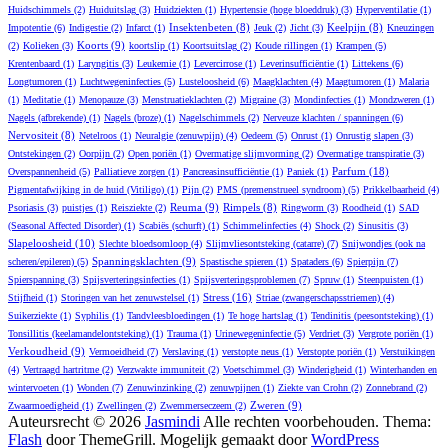
Huidschimmels
(2)
Huiduitslag
(3)
Huidziekten
(1)
Hypertensie (hoge bloeddruk)
(3)
Hyperventilatie
(1)
Insektenbeten
(8)
Keelpijn
(8)
Impotentie
(6)
Indigestie
(2)
Infarct
(1)
Jeuk
(2)
Jicht
(3)
Kneuzingen
Koorts
(9)
(2)
Kolieken
(3)
koortslip
(1)
Koortsuitslag
(2)
Koude rillingen
(1)
Krampen
(5)
Krentenbaard
(1)
Laryngitis
(3)
Leukemie
(1)
Levercirrose
(1)
Leverinsufficiëntie
(1)
Littekens
(6)
Longtumoren
(1)
Luchtwegeninfecties
(5)
Lusteloosheid
(6)
Maagklachten
(4)
Maagtumoren
(1)
Malaria
(1)
Meditatie
(1)
Menopauze
(3)
Menstruatieklachten
(2)
Migraine
(3)
Mondinfecties
(1)
Mondzweren
(1)
Nagels (afbrekende)
(1)
Nagels (broze)
(1)
Nagelschimmels
(2)
Nerveuze klachten / spanningen
(6)
Nervositeit
(8)
Netelroos
(1)
Neuralgie (zenuwpijn)
(4)
Oedeem
(5)
Onrust
(1)
Onrustig slapen
(3)
Ontstekingen
(2)
Oorpijn
(2)
Open poriën
(1)
Overmatige slijmvorming
(2)
Overmatige transpiratie
(3)
Parfum
(18)
Overspannenheid
(5)
Palliatieve zorgen
(1)
Pancreasinsufficiëntie
(1)
Paniek
(1)
Pigmentafwijking in de huid (Vitiligo)
(1)
Pijn
(2)
PMS (premenstrueel syndroom)
(5)
Prikkelbaarheid
(4)
Reuma
(9)
Rimpels
(8)
Psoriasis
(3)
puistjes
(1)
Reisziekte
(2)
Ringworm
(3)
Roodheid
(1)
SAD
(Seasonal Affected Disorder)
(1)
Scabiës (schurft)
(1)
Schimmelinfecties
(4)
Shock
(2)
Sinusitis
(3)
Slapeloosheid
(10)
Slechte bloedsomloop
(4)
Slijmvliesontsteking (catarre)
(7)
Snijwondjes (ook na
Spanningsklachten
(9)
scheren/epileren)
(5)
Spastische spieren
(1)
Spataders
(6)
Spierpijn
(7)
Spierspanning
(3)
Spijsverteringsinfecties
(1)
Spijsverteringsproblemen
(7)
Spruw
(1)
Steenpuisten
(1)
Stress
(16)
Stijfheid
(1)
Storingen van het zenuwstelsel
(1)
Striae (zwangerschapsstriemen)
(4)
Suikerziekte
(1)
Syphilis
(1)
Tandvleesbloedingen
(1)
Te hoge hartslag
(1)
Tendinitis (peesontsteking)
(1)
Tonsillitis (keelamandelontsteking)
(1)
Trauma
(1)
Urinewegeninfectie
(5)
Verdriet
(3)
Vergrote poriën
(1)
Verkoudheid
(9)
Vermoeidheid
(7)
Verslaving
(1)
verstopte neus
(1)
Verstopte poriën
(1)
Verstuikingen
(4)
Vertraagd hartritme
(2)
Verzwakte immuniteit
(2)
Voetschimmel
(3)
Winderigheid
(1)
Winterhanden en
wintervoeten
(1)
Wonden
(7)
Zenuwinzinking
(2)
zenuwpijnen
(1)
Ziekte van Crohn
(2)
Zonnebrand
(2)
Zweren
(9)
Zwaarmoedigheid
(1)
Zwellingen
(2)
Zwemmerseczeem
(2)
Auteursrecht © 2026
Jasmindi
Alle rechten voorbehouden. Thema:
Flash
door ThemeGrill. Mogelijk gemaakt door
WordPress