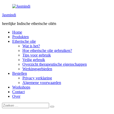
Spring
naar
Jasmindi
de
inhoud
heerlijke Indische etherische oliën
Home
Produkten
Etherische olie
Wat is het?
Hoe etherische olie gebruiken?
Tips voor gebruik
Veilig gebruik
Overzicht therapeutische eigenschappen
Werkingsgebieden
Bestellen
Privacy verklaring
Algemene voorwaarden
Workshops
Contact
Over
Zoeken
Zoeken
naar: