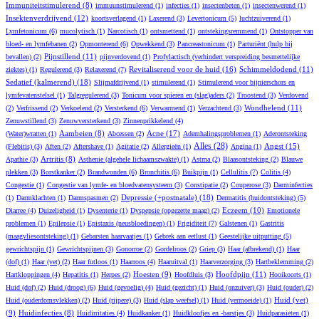
Immuniteitstimulerend
(8)
immuunstimulerend
(1)
infecties
(1)
insectenbeten
(1)
insectenwerend
(1)
Insektenverdrijvend
(12)
koortsverlagend
(1)
Laxerend
(3)
Levertonicum
(5)
luchtzuiverend
(1)
Lymfetonicum
(6)
mucolytisch
(1)
Narcotisch
(1)
ontsmettend
(1)
ontstekingsremmend
(1)
Ontstopper van
bloed- en lymfebanen
(2)
Opmonterend
(6)
Opwekkend
(3)
Pancreastonicum
(1)
Parturiënt (hulp bij
Pijnstillend
(11)
bevallen)
(2)
pijnverdovend
(1)
Profylactisch (verhindert verspreiding besmettelijke
Revitaliserend voor de huid
(16)
Schimmeldodend
(11)
ziektes)
(1)
Regulerend
(3)
Relaxerend
(7)
Sedatief (kalmerend)
(18)
Slijmafdrijvend
(1)
stimulerend
(1)
Stimulerend voor bijnierschors en
lymfevatenstelsel
(1)
Talgregulerend
(3)
Tonicum voor spieren en (slag)aders
(2)
Troostend
(3)
Verdovend
Wondhelend
(11)
(2)
Verfrissend
(2)
Verkoelend
(2)
Versterkend
(6)
Verwarmend
(1)
Verzachtend
(3)
Zenuwstillend
(3)
Zenuwversterkend
(3)
Zinnenprikkelend
(4)
Aambeien
(8)
Acne
(17)
(Water)wratten
(1)
Abcessen
(2)
Ademhalingsproblemen
(1)
Aderontsteking
Alles
(28)
Angst
(15)
(Flebitis)
(3)
Aften
(2)
Aftershave
(1)
Agitatie
(2)
Allergieën
(1)
Angina
(1)
Artritis
(8)
Apathie
(3)
Asthenie (algehele lichaamszwakte)
(1)
Astma
(2)
Blaasontsteking
(2)
Blauwe
plekken
(3)
Borstkanker
(2)
Brandwonden
(6)
Bronchitis
(6)
Buikpijn
(1)
Cellulitis
(7)
Colitis
(4)
Congestie
(1)
Congestie van lymfe- en bloedvatensysteem
(3)
Constipatie
(2)
Couperose
(3)
Darminfecties
Depressie (+postnatale)
(18)
(1)
Darmklachten
(1)
Darmspasmen
(2)
Dermatitis (huidontsteking)
(5)
Eczeem
(10)
Diarree
(4)
Duizeligheid
(1)
Dysenterie
(1)
Dyspepsie (opgezette maag)
(2)
Emotionele
problemen
(1)
Epilepsie
(1)
Epistaxis (neusbloedingen)
(1)
Frigiditeit
(7)
Galstenen
(1)
Gastritis
(maagvliesontsteking)
(1)
Gebarsten haarvaatjes
(1)
Gebrek aan eetlust
(1)
Geestelijke uitputting
(5)
gewrichtspijn
(1)
Gewrichtspijnen
(3)
Gonorroe
(2)
Gordelroos
(2)
Griep
(3)
Haar (afbrekend)
(1)
Haar
(dof)
(1)
Haar (vet)
(2)
Haar futloos
(1)
Haarroos
(4)
Haaruitval
(1)
Haarverzorging
(3)
Hartbeklemming
(2)
Hoesten
(9)
Hoofdpijn
(11)
Hartkloppingen
(4)
Hepatitis
(1)
Herpes
(2)
Hoofdluis
(3)
Hooikoorts
(1)
Huid (dof)
(2)
Huid (droog)
(6)
Huid (gevoelig)
(4)
Huid (gezicht)
(1)
Huid (onzuiver)
(3)
Huid (ouder)
(2)
Huid (vet)
Huid (ouderdomsvlekken)
(2)
Huid (rijpere)
(3)
Huid (slap weefsel)
(1)
Huid (vermoeide)
(1)
(9)
Huidinfecties
(8)
Huidirritaties
(4)
Huidkanker
(1)
Huidkloofjes en -barstjes
(3)
Huidparasieten
(1)